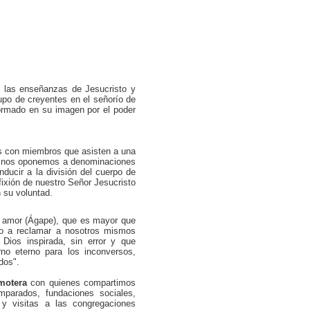
 las enseñanzas de Jesucristo y
upo de creyentes en el señorío de
ormado en su imagen por el poder
s con miembros que asisten a una
 No nos oponemos a denominaciones
nducir a la división del cuerpo de
fixión de nuestro Señor Jesucristo
 su voluntad.
u amor (Ágape), que es mayor que
ho a reclamar a nosotros mismos
Dios inspirada, sin error y que
rno eterno para los inconversos,
dos".
motera
con quienes compartimos
parados, fundaciones sociales,
 y visitas a las congregaciones