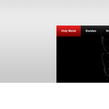
Holy Metal
Bandas
N