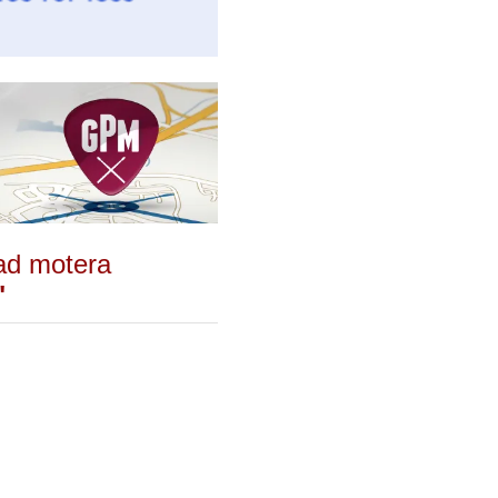
ad motera
"