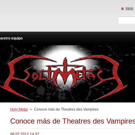
Inicio
uestro equipo
Holy Metal
>
Conoce más de Theatres des Vampires
Conoce más de Theatres des Vampire
06.07.2012 14:37