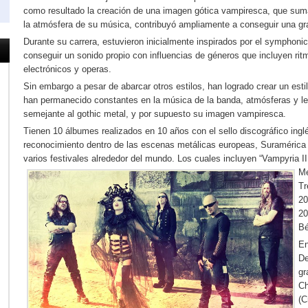
como resultado la creación de una imagen gótica vampiresca, que suma
la atmósfera de su música, contribuyó ampliamente a conseguir una gr
Durante su carrera, estuvieron inicialmente inspirados por el symphonic
conseguir un sonido propio con influencias de géneros que incluyen rit
electrónicos y operas.
Sin embargo a pesar de abarcar otros estilos, han logrado crear un esti
han permanecido constantes en la música de la banda, atmósferas y let
semejante al gothic metal, y por supuesto su imagen vampiresca.
Tienen 10 álbumes realizados en 10 años con el sello discográfico ing
reconocimiento dentro de las escenas metálicas europeas, Suramérica 
varios festivales alrededor del mundo. Los cuales incluyen “Vampyria I
Me
Tr
20
20
Bé
En
De
gr
Ch
(C