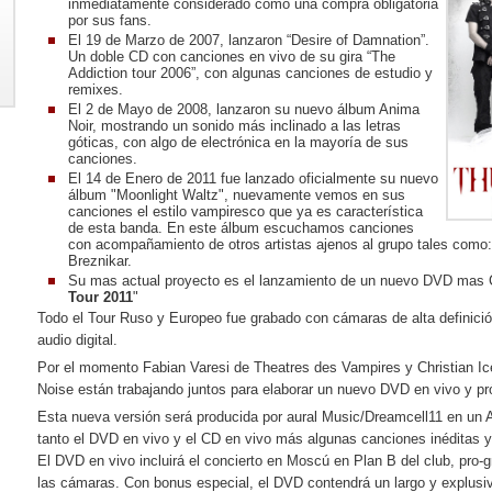
inmediatamente considerado como una compra obligatoria
por sus fans.
El 19 de Marzo de 2007, lanzaron “Desire of Damnation”.
Un doble CD con canciones en vivo de su gira “The
Addiction tour 2006”, con algunas canciones de estudio y
remixes.
El 2 de Mayo de 2008, lanzaron su nuevo álbum Anima
Noir, mostrando un sonido más inclinado a las letras
góticas, con algo de electrónica en la mayoría de sus
canciones.
El 14 de Enero de 2011 fue lanzado oficialmente su nuevo
álbum "Moonlight Waltz", nuevamente vemos en sus
canciones el estilo vampiresco que ya es característica
de esta banda. En este álbum escuchamos canciones
con acompañamiento de otros artistas ajenos al grupo tales com
Breznikar.
Su mas actual proyecto es el lanzamiento de un nuevo DVD mas C
Tour 2011
"
Todo el Tour Ruso y Europeo fue grabado con cámaras de alta definición
audio digital.
Por el momento Fabian Varesi de Theatres des Vampires y Christian Ic
Noise están trabajando juntos para elaborar un nuevo DVD en vivo y p
Esta nueva versión será producida por aural Music/Dreamcell11 en un A
tanto el DVD en vivo y el CD en vivo más algunas canciones inéditas y 
El DVD en vivo incluirá el concierto en Moscú en Plan B del club, pro-
las cámaras. Con bonus especial, el DVD contendrá un largo y explusi