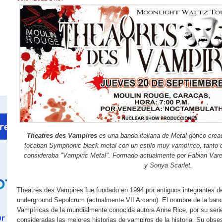
T
heatres des Vampires
es una banda italiana de Metal gótico cread
tocaban Symphonic black metal con un estilo muy vampírico, tanto q
consideraba "Vampiric Metal". Formado actualmente por Fabian Varesi
y Sonya Scarlet.
Theatres des Vampires fue fundado en 1994 por antiguos integrantes d
underground Sepolcrum (actualmente VII Arcano). El nombre de la band
Vampíricas de la mundialmente conocida autora Anne Rice, por su seri
consideradas las mejores historias de vampiros de la historia. Su obse