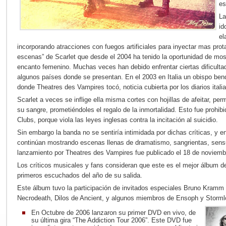
es
La
id
el
incorporando atracciones con fuegos artificiales para inyectar mas pro
escenas” de Scarlet que desde el 2004 ha tenido la oportunidad de mos
encanto femenino. Muchas veces han debido enfrentar ciertas dificulta
algunos países donde se presentan. En el 2003 en Italia un obispo bendi
donde Theatres des Vampires tocó, noticia cubierta por los diarios itali
Scarlet a veces se inflige ella misma cortes con hojillas de afeitar, pe
su sangre, prometiéndoles el regalo de la inmortalidad. Esto fue prohib
Clubs, porque viola las leyes inglesas contra la incitación al suicidio.
Sin embargo la banda no se sentiría intimidada por dichas críticas, y 
continúan mostrando escenas llenas de dramatismo, sangrientas, sensua
lanzamiento por Theatres des Vampires fue publicado el 18 de noviemb
Los críticos musicales y fans consideran que este es el mejor álbum de
primeros escuchados del año de su salida.
Este álbum tuvo la participación de invitados especiales Bruno Kramm 
Necrodeath, Dilos de Ancient, y algunos miembros de Ensoph y Storml
En Octubre de 2006 lanzaron su primer DVD en vivo, de
su última gira “The Addiction Tour 2006”. Este DVD fue