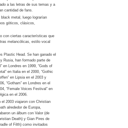
do a las letras de sus temas y a
an cantidad de fans.
 black metal, luego lograrían
mos góticos, clásicos,
lo con ciertas características que
ras melancólicas, estilo vocal
lés Plastic Head. Se han ganado el
y Rusia, han formado parte de
II” en Londres en 1999, “Gods of
tal” en Italia en el 2000, “Gothic
effen” en Lipsia en el 2003 y
06, “Gotham” en Londres en el
04, “Female Voices Festival” en
lgica en el 2006.
 el 2003 viajaron con Christian
ath alrededor de Europa,
abaron un álbum con Valor (de
ristian Death) y Gian Pires de
radle of Filth) como invitados