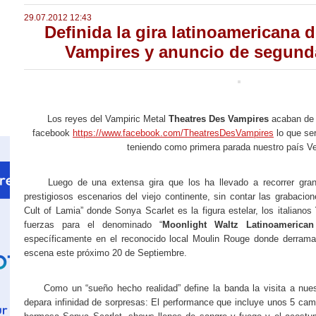
29.07.2012 12:43
Definida la gira latinoamericana 
Vampires y anuncio de segund
Los reyes del Vampiric Metal
Theatres Des Vampires
acaban de p
facebook
https://www.facebook.com/TheatresDesVampires
lo que ser
teniendo como primera parada nuestro país V
Luego de una extensa gira que los ha llevado a recorrer gran 
prestigiosos escenarios del viejo continente, sin contar las grabacion
Cult of Lamia” donde Sonya Scarlet es la figura estelar, los italianos
fuerzas para el denominado “
Moonlight Waltz Latinoameric
específicamente en el reconocido local Moulin Rouge donde derrama
escena este próximo 20 de Septiembre.
Como un “sueño hecho realidad” define la banda la visita a nues
depara infinidad de sorpresas: El performance que incluye unos 5 camb