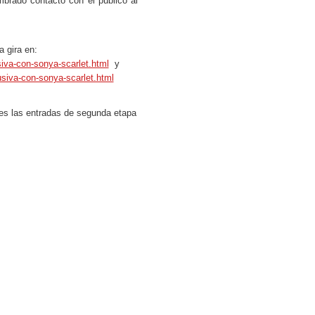
brado contacto con el publico al
 gira en:
iva-con-sonya-scarlet.html
y
siva-con-sonya-scarlet.html
s las entradas de segunda etapa