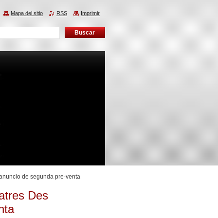
Mapa del sitio
RSS
Imprimir
y anuncio de segunda pre-venta
eatres Des
nta