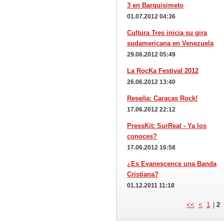
3 en Barquisimeto
01.07.2012 04:36
Cultura Tres inicia su gira
sudamericana en Venezuela
29.06.2012 05:49
La RocKa Festival 2012
26.06.2012 13:40
Reseña: Caracas Rock!
17.06.2012 22:12
PressKit: SurReal - Ya los
conoces?
17.06.2012 16:58
¿Es Evanescence una Banda
Cristiana?
01.12.2011 11:18
<<
<
1
|
2