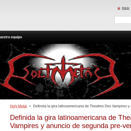
Inicio
uestro equipo
Holy Metal
>
Definida la gira latinoamericana de Theatres Des Vampires 
Definida la gira latinoamericana de Th
Vampires y anuncio de segunda pre-ve