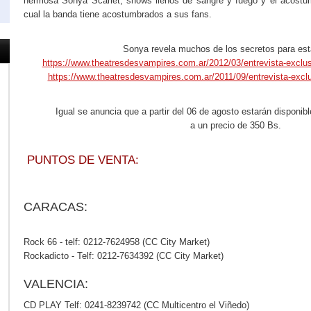
hermosa Sonya Scarlet, shows llenos de sangre y fuego y el acostum
cual la banda tiene acostumbrados a sus fans.
Sonya revela muchos de los secretos para esta
https://www.theatresdesvampires.com.ar/2012/03/entrevista-exclus
https://www.theatresdesvampires.com.ar/2011/09/entrevista-exclu
Igual se anuncia que a partir del 06 de agosto estarán disponible
a un precio de 350 Bs.
PUNTOS DE VENTA:
CARACAS:
Rock 66 - telf: 0212-7624958 (CC City Market)
Rockadicto - Telf: 0212-7634392 (CC City Market)
VALENCIA:
CD PLAY Telf: 0241-8239742 (CC Multicentro el Viñedo)