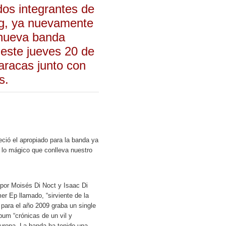
dos integrantes de
ng, ya nuevamente
 nueva banda
 este jueves 20 de
aracas junto con
s.
eció el apropiado para la banda ya
 lo mágico que conlleva nuestro
por Moisés Di Noct y Isaac Di
r Ep llamado, “sirviente de la
 para el año 2009 graba un single
um “crónicas de un vil y
Europa. La banda ha tenido una