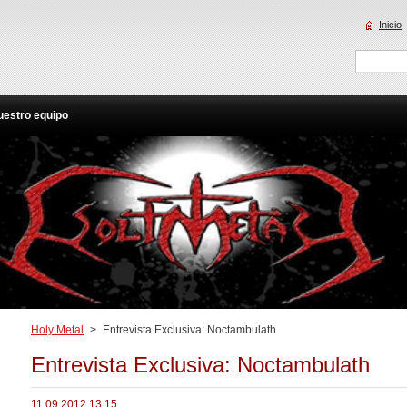
Inicio
uestro equipo
Holy Metal
>
Entrevista Exclusiva: Noctambulath
Entrevista Exclusiva: Noctambulath
11.09.2012 13:15