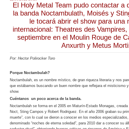
El Holy Metal Team pudo contactar a 
la banda Noctambulath, Moisés y Sti
le tocará abrir el show para una
internacional: Theatres des Vampires,
septiembre en el Moulin Rouge de C
Anxurth y Metus Morti
Por: Hector Polirocker Toro
Porque Noctambulah?
Noctambulah, es un nombre místico, de gran riqueza literaria y nos par
que estábamos buscando un buen nombre que reflejara el misticismo y
show.
Cuéntanos un poco acerca de la banda.
Noctambulah se forma en el 2005 en Maturín-Estado Monagas, creada 
Noct, Sting Campos y Robert Rodriguez. En el año 2006 graban su prime
muerte”, con lo cual se dieron a conocer en los medios especializados,
denominado “noches de eterna soledad”, para 2010 dar a conocer su álb
seductor ritual”, obteniendo buenas criticas en rincones de América y 