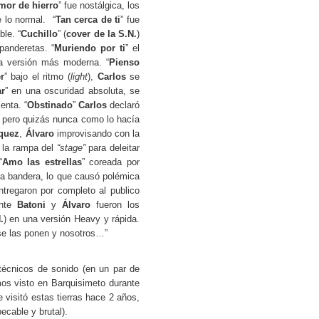
mor de hierro
” fue nostálgica, los
 lo normal. “
Tan cerca de ti
” fue
ble. “
Cuchillo
” (
cover de la S.N.
)
anderetas. “
Muriendo por ti
” el
a versión más moderna. “
Pienso
r
” bajo el ritmo (
light
),
Carlos
se
r
” en una oscuridad absoluta, se
enta. “
Obstinado
”
Carlos
declaró
r pero quizás nunca como lo hacía
quez
,
Álvaro
improvisando con la
 la rampa del
“stage”
para deleitar
“
Amo las estrellas
” coreada por
 la bandera, lo que causó polémica
ntregaron por completo al publico
ente
Batoni
y
Álvaro
fueron los
.
) en una versión Heavy y rápida.
 se las ponen y nosotros…”
técnicos de sonido (en un par de
mos visto en Barquisimeto durante
 visitó estas tierras hace 2 años,
ecable y brutal).