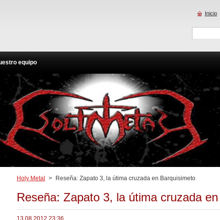
Inicio
uestro equipo
Holy Metal
>
Reseña: Zapato 3, la útima cruzada en Barquisimeto
Reseña: Zapato 3, la útima cruzada en
13.08.2012 23:36