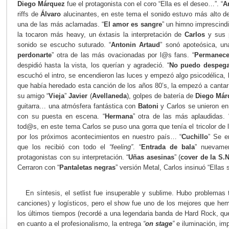
Diego Márquez
fue el protagonista con el coro “Ella es el deseo…”. “
A
riffs de
Álvaro
alucinantes, en este tema el sonido estuvo más alto de
una de las más aclamadas. “
El amor es sangre
” un himno imprescindi
la tocaron más heavy, un éxtasis la interpretación de
Carlos
y sus p
sonido se escucho suturado. “
Antonin Artaud
” sonó apoteósica, un
perdonarte
” otra de las más ovacionadas por l@s fans. “
Permanece
despidió hasta la vista, los querían y agradeció. “
No puedo despega
escuchó el intro, se encendieron las luces y empezó algo psicodélica, l
que había heredado esta canción de los años 80’s, la empezó a canta
su amigo “
Vieja
”
Javier
(
Avellaneda
), golpes de batería de
Diego Már
guitarra… una atmósfera fantástica con
Batoni
y Carlos se unieron en
con su puesta en escena. “
Hermana
” otra de las más aplaudidas. 
tod@s, en este tema Carlos se puso una gorra que tenía el tricolor de
por los próximos acontecimientos en nuestro país… “
Cuchillo
” Se e
que los recibió con todo el
“feeling”
. “
Entrada de bala
” nuevam
protagonistas con su interpretación. “
Uñas asesinas
” (
cover de la S.N
Cerraron con “
Pantaletas negras
” versión Metal, Carlos insinuó “Ellas
En síntesis, el setlist fue insuperable y sublime. Hubo problemas 
canciones) y logísticos, pero el show fue uno de los mejores que he
los últimos tiempos (recordé a una legendaria banda de Hard Rock, que
en cuanto a el profesionalismo, la entrega
“
on stage
”
e iluminación, imp