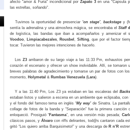
afecto "amor & Furia" incondicional por
Zapato 3
en una "Capsula par
las estrellas, soñando".
Tuvimos la oportunidad de presenciar
“
on stage
”,
backstage
y (f
sentía la adrenalina y una atmosfera mágica, se encontraba el
Staff
d
de logística, las bandas que iban a acompañarlos y amenizar el 
Voodoo
,
Limpiacabezales
,
Rousbel
,
Sifting
, que por el factor ti
tocar. Tuvieron las mejores intenciones de hacerlo.
Los
Z3
arribaron de su largo viaje a las 11:33 Pm, exhaustos pe
corazón el escenario y ofrecer un show inolvidable. Allí, se tomaron
breves palabras de agradecimiento y tomarse un par de fotos con lo
momento,
Holymetal
&
Rumbas Venezuela
(
Lara
).
Y a las 11:40 Pm, Los Z3 ya estaban en las escaleras del
Backs
estaban listos y salieron a escena en un ambiente que eclipsaba, con
y el fondo del famoso tema en inglés “
My way
” de Sinatra. La pantal
collage de fotos de la banda y “Separación” fue la primera canción q
enloqueció. Prosiguió “
Fantasma
”, en una versión más pesada;
Carl
clásicos pasos, y
Álvaro
con riffs delirantes, tod@s cantaron cada est
gritó “Los quiero arriba Barquisimeto!” y una descarga de
R n’R
estrem