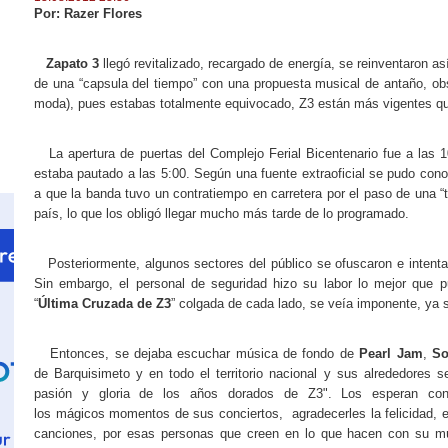
Por:
Razer Flores
Zapato 3
llegó revitalizado, recargado de energía, se reinventaron 
de una “capsula del tiempo” con una propuesta musical de antaño, ob
moda), pues estabas totalmente equivocado, Z3 están más vigentes q
La apertura de puertas del Complejo Ferial Bicentenario fue a las 1
estaba pautado a las 5:00. Según una fuente extraoficial se pudo cono
a que la banda tuvo un contratiempo en carretera por el paso de una “to
país, lo que los obligó llegar mucho más tarde de lo programado.
Posteriormente, algunos sectores del público se ofuscaron e intentaro
Sin embargo, el personal de seguridad hizo su labor lo mejor que p
“
Última Cruzada de Z3
” colgada de cada lado, se veía imponente, ya
Entonces, se dejaba escuchar música de fondo de
Pearl Jam
,
So
de Barquisimeto y en todo el territorio nacional y sus alrededores 
pasión y gloria de los años dorados de Z3". Los esperan con a
los mágicos momentos de sus conciertos, agradecerles la felicidad, e
canciones, por esas personas que creen en lo que hacen con su mús