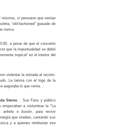
así mismos, sí pensaron que venían
soleta,
“old-fashioned”
(pasado de
ue nunca.
0:00, a pesar de que el concierto
cer que la impuntualidad se debió
rmenta tropical” en el interior del
n violentar la entrada al recinto.
udo. La tarima con el logo de la
 se auguraba lo que venía…
da Stereo
… Sus Fans y público
se empezaban a vislumbrar la "La
nhelo e ilusión, para revivir
nergía que irradian, cantando sus
ica y a quienes retribuirán ese