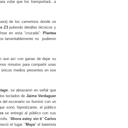
a volar que los transportará...a
uera) de los camerinos donde se
e Z3
puliendo detalles técnicos y
show en esta “cruzada”:
Plantea
empo lamentablemente no pudieron
ro aun así con ganas de dejar su
 unos minutos para compartir unas
s únicos medios presentes en ese
tage
, se abrazaron en señal que
 los teclados de
Jaime Verdaguer
la del escenario se iluminó con un
ue sonó, hipnotizante, el público
os
se entregó al público con sus
rofa. “
Ahora estoy sin ti
”
Carlos
eció el lugar. ”
Maya
” el baterista