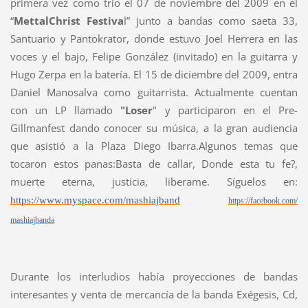
primera vez como trío el 07 de noviembre del 2009 en el
“
MettalChrist Festiva
l” junto a bandas como saeta 33,
Santuario y Pantokrator, donde estuvo Joel Herrera en las
voces y el bajo, Felipe González (invitado) en la guitarra y
Hugo Zerpa en la batería. El 15 de diciembre del 2009, entra
Daniel Manosalva como
guitarrista. Actualmente cuentan
con un LP llamado
"Loser
" y participaron en el Pre-
Gillmanfest dando conocer su música, a la gran audiencia
que asistió a la Plaza Diego Ibarra.Algunos temas que
tocaron estos panas:Basta de callar, Donde esta tu fe?,
muerte eterna, justicia, liberame. Síguelos en:
https://www.myspace.com/
mashiajband
https://facebook.com/
mashiajbanda
Durante los interludios había proyecciones de bandas
interesantes y venta de mercancía de la banda Exégesis, Cd,