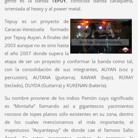
gente es la banda
TEPUY
, conocida banda caraqueña,
orientada al heavy y al power metal.
Tepuy es un proyecto de
Caracas-Venezuela formado
por Tepuy Auyan. A finales del
2003 aunque no es sino hasta
el año 2007 donde supera la
etapa de ser un proyecto y conformar la banda como tal,
con la consolidación de sus integrantes, AUYAN (voz y
percusión), AUTANA (guitarra), KAWAR (bajo), RORAY
(teclado), DUYDA (Guitarra) y KUKENAN (batería).
Su nombre proviene de los indios Pemón cuyo significado
es “Montaña” llamando así a gigantescos yacimientos
rocosos de topes planos sólo existentes en su zona, dentro
de los cuales mencionamos el más importante, el
majestuoso “Auyantepuy” de donde cae el famoso Salto
Ángel. En estos momentos acaban de terminar la