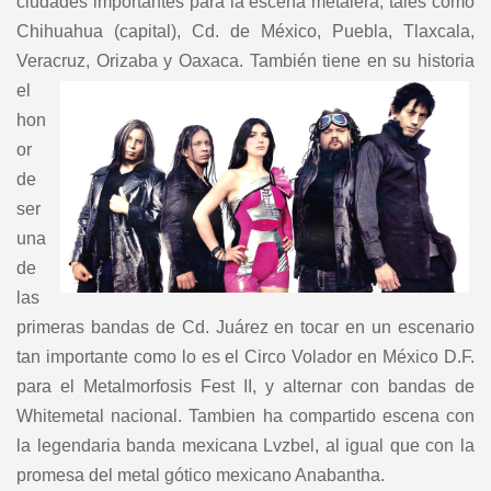
ciudades importantes para la escena metalera, tales como
Chihuahua (capital), Cd. de México, Puebla, Tlaxcala,
Veracruz, Orizaba y Oaxaca. También
tiene en su historia
el
hon
or
de
ser
una
de
las
primeras bandas de Cd. Juárez en tocar en un escenario
tan importante como lo es el Circo Volador en México D.F.
para
el Metalmorfosis Fest II, y alternar con bandas de
Whitemetal nacional. Tambien ha compartido escena con
la legendaria banda mexicana Lvzbel, al igual que con la
promesa del metal gótico mexicano Anabantha.