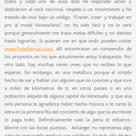
todos y cada uno de esos días he respirado amor y
dedicación al rock nacional, respeto a un movimiento y he
tratado de vivir bajo un código. “Crecer, creer y trabajar en
pro al metal Venezolano”, no ha sido fácil y no lo será
porque generalmente me trazo metas difíciles y no desisto
hasta lograrlas. Si quieren ver en que ando pueden visitar
www.fratelliarcuri.com
, allí encontraran un compendio de
los proyectos en los que actualmente estoy trabajando. Por
otro lado, hay muchas veces crees que no recibes lo que
esperas. Sin embargo, es una metáfora porque el simple
hecho de ver y hablar con alguien que no conoces y que vive
a miles de kilómetros de ti, en otros países o en una
población alejada de alguna capital de Venezuela y que esa
sola persona te agradezca haber hecho música o te canta la
letra en la primera fila del concierto de algo que tu escribiste
lo paga todo. Definitivamente vale la pena el esfuerzo.
Moriré con las botas puestas. Arkangel no representa algo
para mí que pueda explicar con palabras. Va más allá de eso