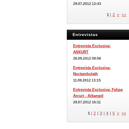
29.07.2012 12:43
1
|
2
>
>>
Entrevistas
Entrevista Exclusiva:
ANXURT
26.09.2012 09:56
Entrevista Exclusiva:
Noctambulath
11.09.2012 13:15
Entrevista Exclusiva: Felipe
Arcuri - Arkangel
29.07.2012 16:11
1
|
2
|
3
|
4
|
5
>
>>