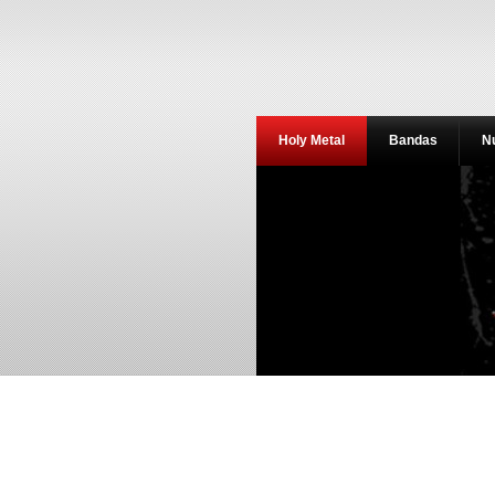
Holy Metal
Bandas
N