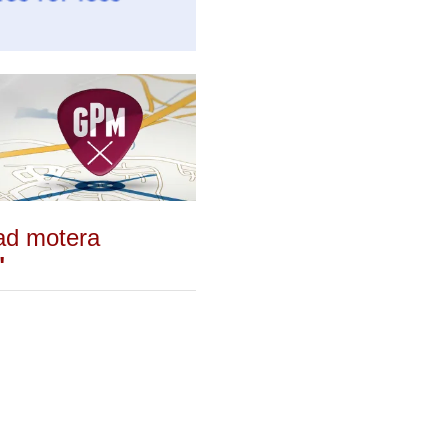
ad motera
"