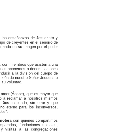
 las enseñanzas de Jesucristo y
upo de creyentes en el señorío de
ormado en su imagen por el poder
s con miembros que asisten a una
 No nos oponemos a denominaciones
nducir a la división del cuerpo de
fixión de nuestro Señor Jesucristo
 su voluntad.
u amor (Ágape), que es mayor que
ho a reclamar a nosotros mismos
Dios inspirada, sin error y que
rno eterno para los inconversos,
dos".
motera
con quienes compartimos
parados, fundaciones sociales,
 y visitas a las congregaciones